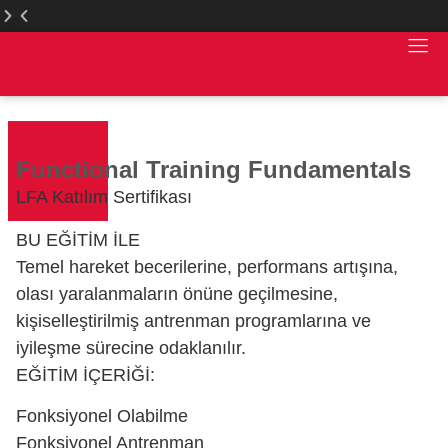
LFA
LFA
Türkiye
Türkiye
Web
Web
Sitesi
Sitesi
Yenilendi
Yenilendi
Functional Training Fundamentals
LFA Katılım Sertifikası
BU EĞİTİM İLE
Temel hareket becerilerine, performans artışına,
olası yaralanmaların önüne geçilmesine,
kişiselleştirilmiş antrenman programlarına ve
iyileşme sürecine odaklanılır.
EĞİTİM İÇERİĞİ:
Fonksiyonel Olabilme
Fonksiyonel Antrenman