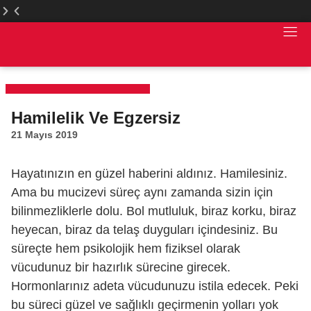
LFA
LFA
Türkiye
Türkiye
Web
Web
Sitesi
Sitesi
Yenilendi
Yenilendi
Hamilelik Ve Egzersiz
21 Mayıs 2019
Hayatınızın en güzel haberini aldınız. Hamilesiniz.
Ama bu mucizevi süreç aynı zamanda sizin için
bilinmezliklerle dolu. Bol mutluluk, biraz korku, biraz
heyecan, biraz da telaş duyguları içindesiniz. Bu
süreçte hem psikolojik hem fiziksel olarak
vücudunuz bir hazırlık sürecine girecek.
Hormonlarınız adeta vücudunuzu istila edecek. Peki
bu süreci güzel ve sağlıklı geçirmenin yolları yok