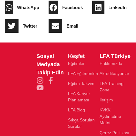
WhatsApp
Facebook
LinkedIn
Twitter
Email
Sosyal
Keşfet
LFA Türkiye
Eğitimler
Hakkımızda
Medyada
Takip Edin
LFA Eğitmenleri
Akreditasyonlar
Eğitim Takvimi
LFA Training
Zone
LFA Kariyer
Planlaması
İletişim
LFA Blog
KVKK
Aydınlatma
Sıkça Sorulan
Metni
Sorular
Çerez Politikası