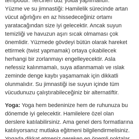
tempodur. Tercihen düz yolda yapılmalıdır.
Yüzme ve su jimnastiği: Hamilelik sürecinde artan
vücut ağırlığını en az hissedeceğiniz ortamı
yaratacağından size iyi gelecektir. Ancak suyun
temizliği ve havuzun aşırı sıcak olmaması çok
önemlidir. Yüzmede gövdeyi bütün olarak hareket
ettirmek (twist yapmamak) ortaya çıkabilecek
herhangi bir zorlanmayı engelleyecektir. Asla
nefessiz kalınmamalı, suya atlanmamalı ve ıslak
zeminde denge kaybı yaşamamak için dikkatli
olunmalıdır. Su jimnastiği ise suyun içinde tüm
vücudunuzu çalıştırabileceğiniz bir alternatiftir.
Yoga:
Yoga hem bedeninize hem de ruhunuza bu
dönemde iyi gelecektir. Hamilelere özel olan
derslere katılabilirsiniz. Ama genel ders formatlarına
katılıyorsanız mutlaka eğitmeni bilgilendirmelisiniz.
Yogada dikkat etmeniz gereken en önemli noktalar