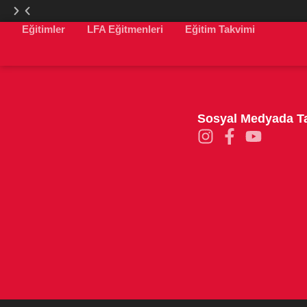
Eğitimler
LFA
LFA
LFA Eğitmenleri
Eğitim Takvimi
Türkiye
Türkiye
Web
Web
Sitesi
Sitesi
Yenilendi
Yenilendi
Sosyal Medyada Ta