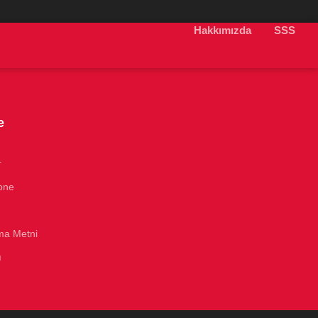
Hakkımızda
SSS
e
r
one
ma Metni
ı