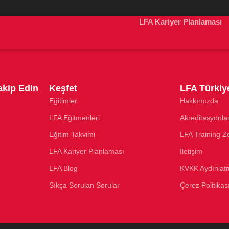
LFA Kariyer Planlaması
kip Edin
Keşfet
LFA Türkiy
Eğitimler
Hakkımızda
LFA Eğitmenleri
Akreditasyonla
Eğitim Takvimi
LFA Training Z
LFA Kariyer Planlaması
İletişim
LFA Blog
KVKK Aydınlat
Sıkça Sorulan Sorular
Çerez Politikas