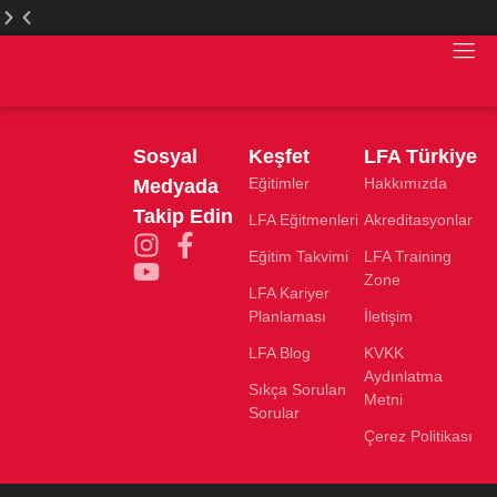
LFA
LFA
Türkiye
Türkiye
Web
Web
Sitesi
Sitesi
Yenilendi
Yenilendi
Sosyal
Keşfet
LFA Türkiye
Eğitimler
Hakkımızda
Medyada
Takip Edin
LFA Eğitmenleri
Akreditasyonlar
Eğitim Takvimi
LFA Training
Zone
LFA Kariyer
Planlaması
İletişim
LFA Blog
KVKK
Aydınlatma
Sıkça Sorulan
Metni
Sorular
Çerez Politikası